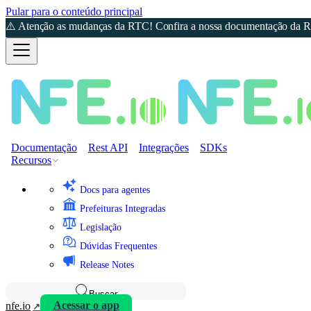
Pular para o conteúdo principal
⚠️ Atenção as mudanças da RTC! Confira a nossa documentação da Re
Documentação
Rest API
Integrações
SDKs
Recursos
Docs para agentes
Prefeituras Integradas
Legislação
Dúvidas Frequentes
Release Notes
Buscar
nfe.io
Acessar o app