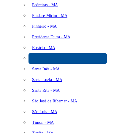
Pedreiras - MA
Pindaré-Mirim - MA
Pinheiro - MA
Presidente Dutra - MA
Rosário - MA
Santa Helena - MA
Santa Inês - MA
Santa Luzia - MA
Santa Rita - MA
São José de Ribamar - MA
São Luís - MA
Timon - MA