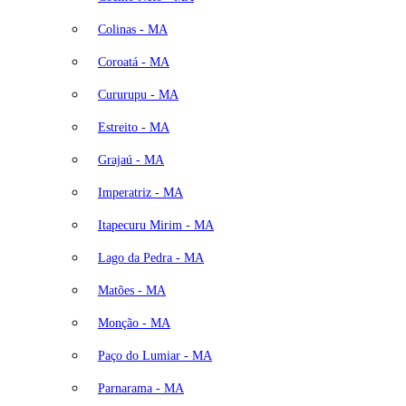
Colinas - MA
Coroatá - MA
Cururupu - MA
Estreito - MA
Grajaú - MA
Imperatriz - MA
Itapecuru Mirim - MA
Lago da Pedra - MA
Matões - MA
Monção - MA
Paço do Lumiar - MA
Parnarama - MA