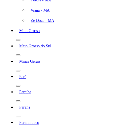
Tutóia - MA
Viana - MA
Zé Doca - MA
Mato Grosso
Mato Grosso do Sul
Minas Gerais
Pará
Paraíba
Paraná
Pernambuco