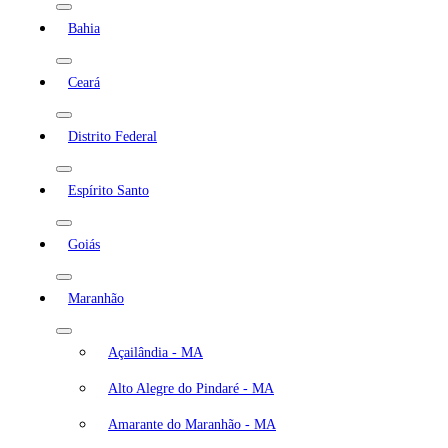
Bahia
Ceará
Distrito Federal
Espírito Santo
Goiás
Maranhão
Açailândia - MA
Alto Alegre do Pindaré - MA
Amarante do Maranhão - MA