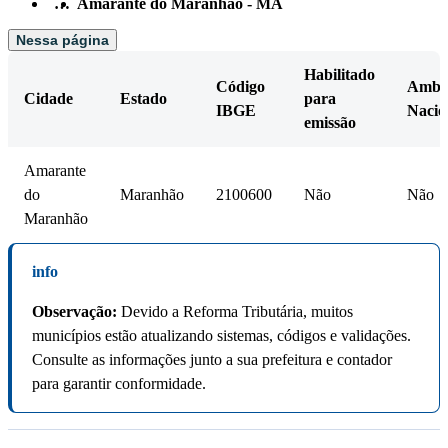
…
Amarante do Maranhão - MA
Nessa página
Habilitado
Código
Amb.
Cidade
Estado
para
IBGE
Nacio
emissão
Amarante
do
Maranhão
2100600
Não
Não
Maranhão
info
Observação:
Devido a Reforma Tributária, muitos
municípios estão atualizando sistemas, códigos e validações.
Consulte as informações junto a sua prefeitura e contador
para garantir conformidade.