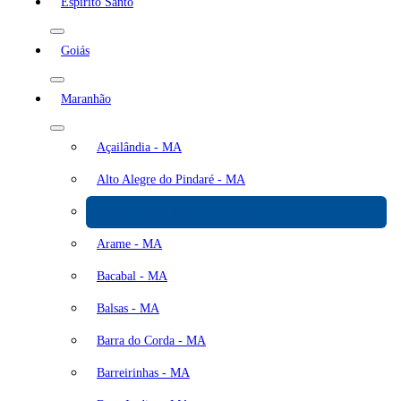
Espírito Santo
Goiás
Maranhão
Açailândia - MA
Alto Alegre do Pindaré - MA
Amarante do Maranhão - MA
Arame - MA
Bacabal - MA
Balsas - MA
Barra do Corda - MA
Barreirinhas - MA