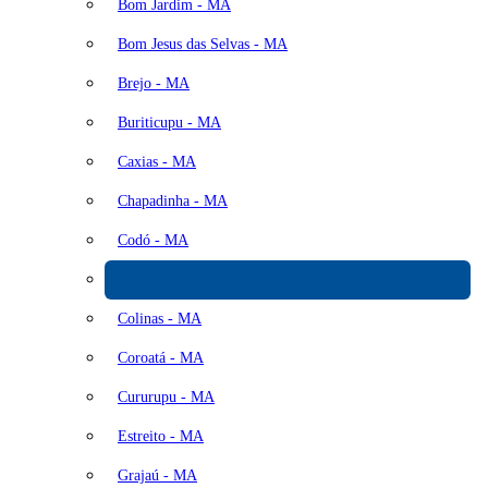
Bom Jardim - MA
Bom Jesus das Selvas - MA
Brejo - MA
Buriticupu - MA
Caxias - MA
Chapadinha - MA
Codó - MA
Coelho Neto - MA
Colinas - MA
Coroatá - MA
Cururupu - MA
Estreito - MA
Grajaú - MA