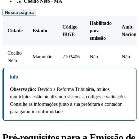
…
Coelho Neto - MA
Nessa página
Habilitado
Código
Amb.
Cidade
Estado
para
IBGE
Naciona
emissão
Coelho
Maranhão
2103406
Não
Não
Neto
info
Observação:
Devido a Reforma Tributária, muitos
municípios estão atualizando sistemas, códigos e validações.
Consulte as informações junto a sua prefeitura e contador
para garantir conformidade.
Pré-requisitos para a Emissão de