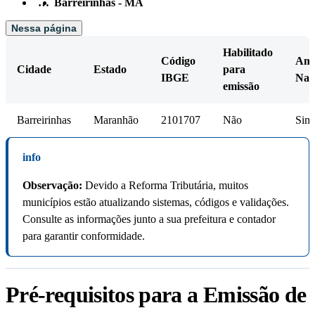
…
Barreirinhas - MA
Nessa página
Habilitado
Código
Am
Cidade
Estado
para
IBGE
Nac
emissão
Barreirinhas
Maranhão
2101707
Não
Sim
info
Observação:
Devido a Reforma Tributária, muitos
municípios estão atualizando sistemas, códigos e validações.
Consulte as informações junto a sua prefeitura e contador
para garantir conformidade.
Pré-requisitos para a Emissão de