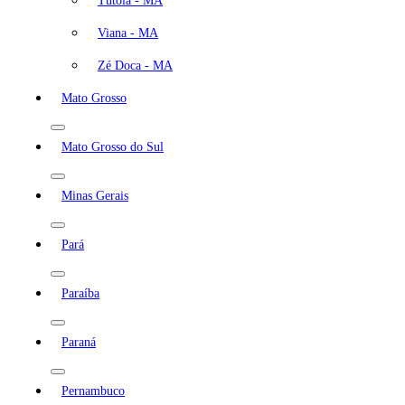
Tutóia - MA
Viana - MA
Zé Doca - MA
Mato Grosso
Mato Grosso do Sul
Minas Gerais
Pará
Paraíba
Paraná
Pernambuco