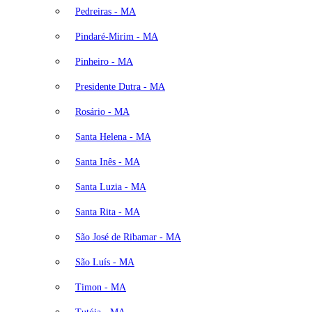
Pedreiras - MA
Pindaré-Mirim - MA
Pinheiro - MA
Presidente Dutra - MA
Rosário - MA
Santa Helena - MA
Santa Inês - MA
Santa Luzia - MA
Santa Rita - MA
São José de Ribamar - MA
São Luís - MA
Timon - MA