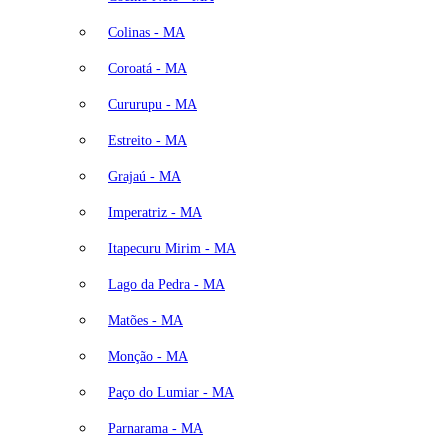
Colinas - MA
Coroatá - MA
Cururupu - MA
Estreito - MA
Grajaú - MA
Imperatriz - MA
Itapecuru Mirim - MA
Lago da Pedra - MA
Matões - MA
Monção - MA
Paço do Lumiar - MA
Parnarama - MA