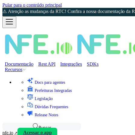
Pular para o conteúdo principal
⚠️ Atenção as mudanças da RTC! Confira a nossa documentação da Re
Documentação
Rest API
Integrações
SDKs
Recursos
Docs para agentes
Prefeituras Integradas
Legislação
Dúvidas Frequentes
Release Notes
Buscar
nfe.io
Acessar o app