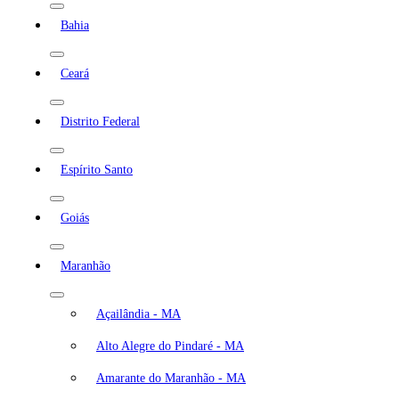
Bahia
Ceará
Distrito Federal
Espírito Santo
Goiás
Maranhão
Açailândia - MA
Alto Alegre do Pindaré - MA
Amarante do Maranhão - MA