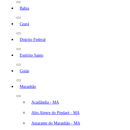
Bahia
Ceará
Distrito Federal
Espírito Santo
Goiás
Maranhão
Açailândia - MA
Alto Alegre do Pindaré - MA
Amarante do Maranhão - MA