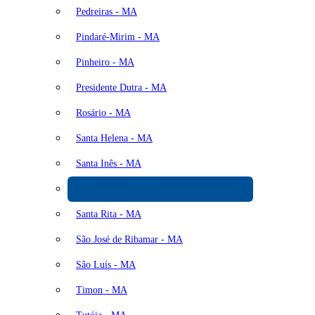
Pedreiras - MA
Pindaré-Mirim - MA
Pinheiro - MA
Presidente Dutra - MA
Rosário - MA
Santa Helena - MA
Santa Inês - MA
Santa Luzia - MA
Santa Rita - MA
São José de Ribamar - MA
São Luís - MA
Timon - MA