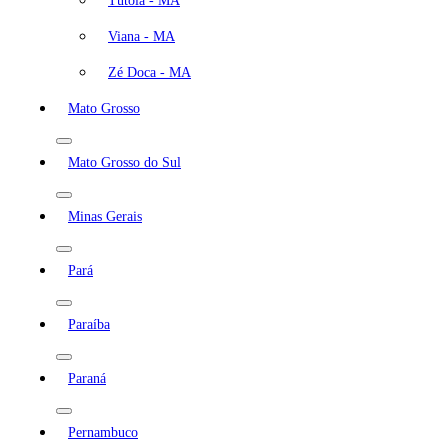
Tutóia - MA
Viana - MA
Zé Doca - MA
Mato Grosso
Mato Grosso do Sul
Minas Gerais
Pará
Paraíba
Paraná
Pernambuco