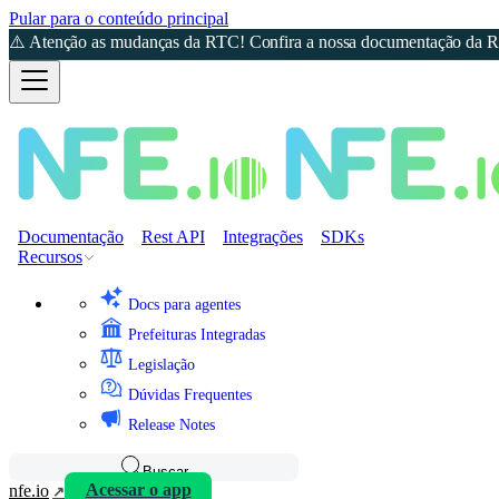
Pular para o conteúdo principal
⚠️ Atenção as mudanças da RTC! Confira a nossa documentação da Re
Documentação
Rest API
Integrações
SDKs
Recursos
Docs para agentes
Prefeituras Integradas
Legislação
Dúvidas Frequentes
Release Notes
Buscar
nfe.io
Acessar o app