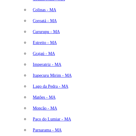
Colinas - MA
Coroatá - MA
Cururupu - MA
Estreito - MA
Grajaú - MA
Imperatriz - MA
Itapecuru Mirim - MA
Lago da Pedra - MA
Matões - MA
Monção - MA
Paço do Lumiar - MA
Parnarama - MA