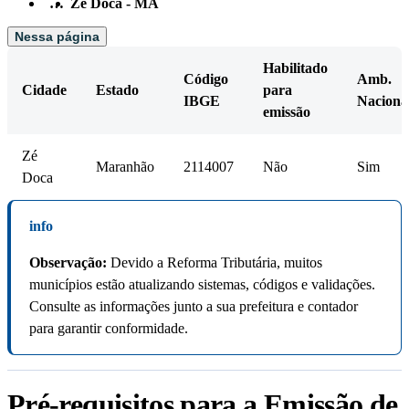
…
Zé Doca - MA
Nessa página
Habilitado
Código
Amb.
Cidade
Estado
para
IBGE
Naciona
emissão
Zé
Maranhão
2114007
Não
Sim
Doca
info
Observação:
Devido a Reforma Tributária, muitos
municípios estão atualizando sistemas, códigos e validações.
Consulte as informações junto a sua prefeitura e contador
para garantir conformidade.
Pré-requisitos para a Emissão de