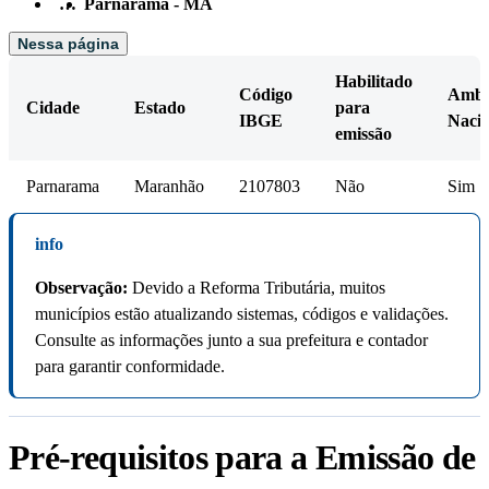
…
Parnarama - MA
Nessa página
Habilitado
Código
Amb.
Cidade
Estado
para
IBGE
Nacio
emissão
Parnarama
Maranhão
2107803
Não
Sim
info
Observação:
Devido a Reforma Tributária, muitos
municípios estão atualizando sistemas, códigos e validações.
Consulte as informações junto a sua prefeitura e contador
para garantir conformidade.
Pré-requisitos para a Emissão de