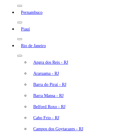
Pernambuco
Piauí
Rio de Janeiro
Angra dos Reis - RJ
Araruama - RJ
Barra do Piraí - RJ
Barra Mansa - RJ
Belford Roxo - RJ
Cabo Frio - RJ
Campos dos Goytacazes - RJ