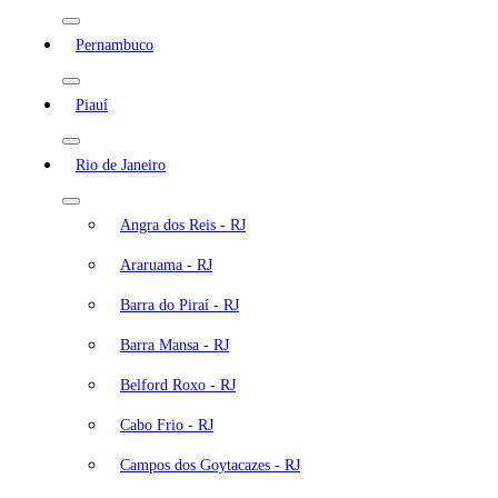
Pernambuco
Piauí
Rio de Janeiro
Angra dos Reis - RJ
Araruama - RJ
Barra do Piraí - RJ
Barra Mansa - RJ
Belford Roxo - RJ
Cabo Frio - RJ
Campos dos Goytacazes - RJ