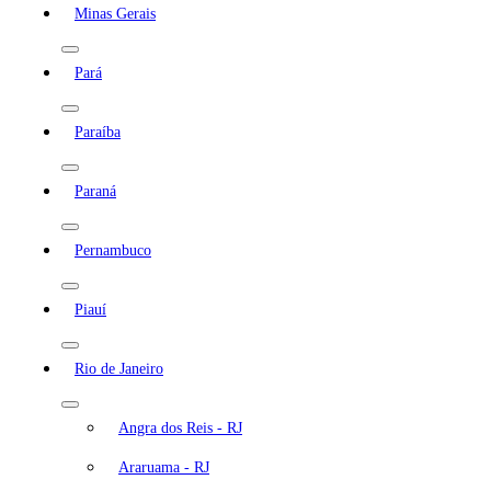
Minas Gerais
Pará
Paraíba
Paraná
Pernambuco
Piauí
Rio de Janeiro
Angra dos Reis - RJ
Araruama - RJ