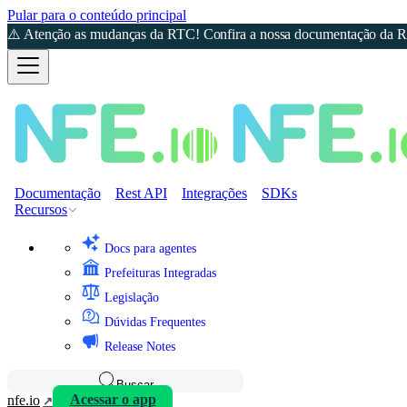
Pular para o conteúdo principal
⚠️ Atenção as mudanças da RTC! Confira a nossa documentação da Re
Documentação
Rest API
Integrações
SDKs
Recursos
Docs para agentes
Prefeituras Integradas
Legislação
Dúvidas Frequentes
Release Notes
Buscar
nfe.io
Acessar o app