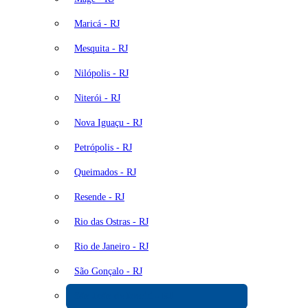
Maricá - RJ
Mesquita - RJ
Nilópolis - RJ
Niterói - RJ
Nova Iguaçu - RJ
Petrópolis - RJ
Queimados - RJ
Resende - RJ
Rio das Ostras - RJ
Rio de Janeiro - RJ
São Gonçalo - RJ
São João de Meriti - RJ