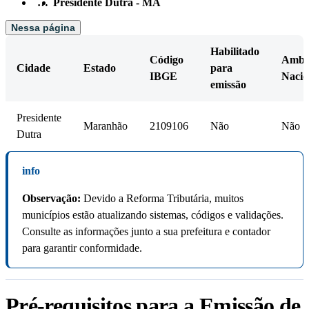
…
Presidente Dutra - MA
Nessa página
Habilitado
Código
Amb.
Cidade
Estado
para
IBGE
Nacio
emissão
Presidente
Maranhão
2109106
Não
Não
Dutra
info
Observação:
Devido a Reforma Tributária, muitos
municípios estão atualizando sistemas, códigos e validações.
Consulte as informações junto a sua prefeitura e contador
para garantir conformidade.
Pré-requisitos para a Emissão de