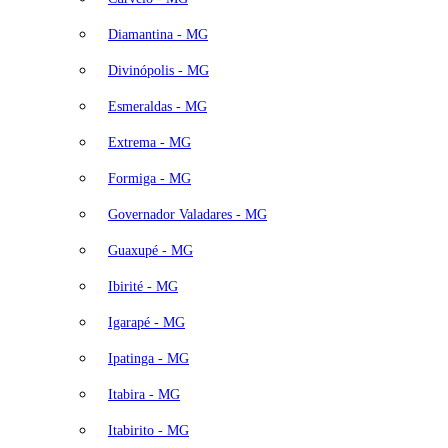
Diamantina - MG
Divinópolis - MG
Esmeraldas - MG
Extrema - MG
Formiga - MG
Governador Valadares - MG
Guaxupé - MG
Ibirité - MG
Igarapé - MG
Ipatinga - MG
Itabira - MG
Itabirito - MG