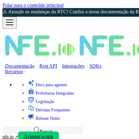
Pular para o conteúdo principal
⚠️ Atenção as mudanças da RTC! Confira a nossa documentação da Re
Documentação
Rest API
Integrações
SDKs
Recursos
Docs para agentes
Prefeituras Integradas
Legislação
Dúvidas Frequentes
Release Notes
Buscar
nfe.io
Acessar o app