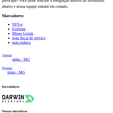
preocupe! Você pode solicitar a integração através do formulário
abaixo e nossa equipe entrará em contato.
Marcadores:
NFS-e
Extrema
Minas Gerais
nota fiscal de serviço
guia prático
Anterior
Esmeraldas - MG
Próxima
Formiga - MG
Investidores
Nossas iniciativas