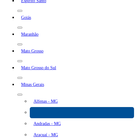
Espírito Santo
Goiás
Maranhão
Mato Grosso
Mato Grosso do Sul
Minas Gerais
Alfenas - MG
Almenara - MG
Andradas - MG
Araçuaí - MG