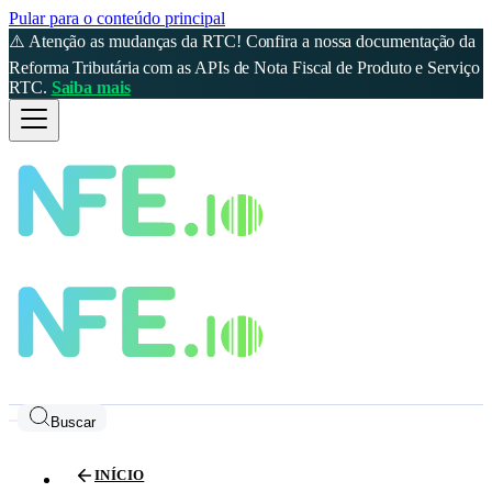
Pular para o conteúdo principal
⚠️ Atenção as mudanças da RTC! Confira a nossa documentação da
Reforma Tributária com as APIs de Nota Fiscal de Produto e Serviço
RTC.
Saiba mais
Buscar
INÍCIO