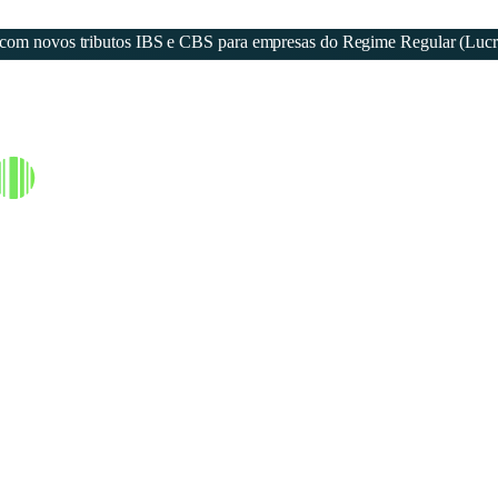
eja com novos tributos IBS e CBS para empresas do Regime Regular (Luc