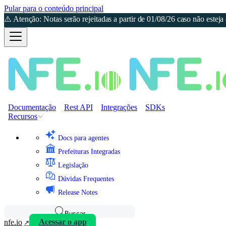
Pular para o conteúdo principal
⚠️ Atenção: Notas serão rejeitadas a partir de 01/08/26 caso não est
Documentação
Rest API
Integrações
SDKs
Recursos
Docs para agentes
Prefeituras Integradas
Legislação
Dúvidas Frequentes
Release Notes
Buscar
nfe.io
Acessar o app