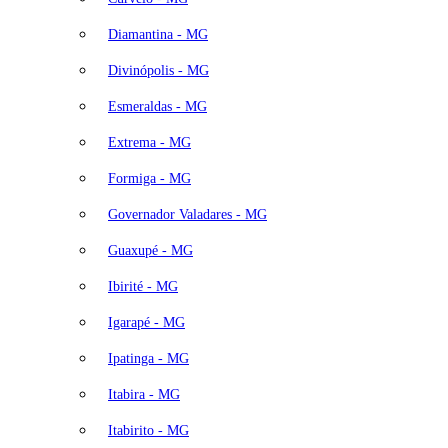
Diamantina - MG
Divinópolis - MG
Esmeraldas - MG
Extrema - MG
Formiga - MG
Governador Valadares - MG
Guaxupé - MG
Ibirité - MG
Igarapé - MG
Ipatinga - MG
Itabira - MG
Itabirito - MG