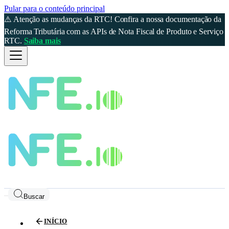
Pular para o conteúdo principal
⚠️ Atenção as mudanças da RTC! Confira a nossa documentação da
Reforma Tributária com as APIs de Nota Fiscal de Produto e Serviço
RTC.
Saiba mais
Buscar
INÍCIO