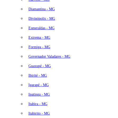
Diamantina - MG
Divinópolis - MG
Esmeraldas - MG
Extrema - MG
Formiga - MG
Governador Valadares - MG
Guaxupé - MG
Ibirité - MG
Igarapé - MG
Ipatinga - MG
Itabira - MG
Itabirito - MG