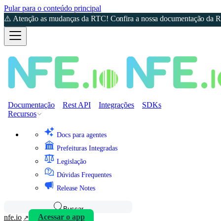
Pular para o conteúdo principal
⚠️ Atenção as mudanças da RTC! Confira a nossa documentação da Re
Documentação
Rest API
Integrações
SDKs
Recursos
Docs para agentes
Prefeituras Integradas
Legislação
Dúvidas Frequentes
Release Notes
Buscar
nfe.io
Acessar o app