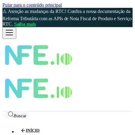
Pular para o conteúdo principal
⚠️ Atenção as mudanças da RTC! Confira a nossa documentação da
Reforma Tributária com as APIs de Nota Fiscal de Produto e Serviço
RTC.
Saiba mais
Buscar
INÍCIO