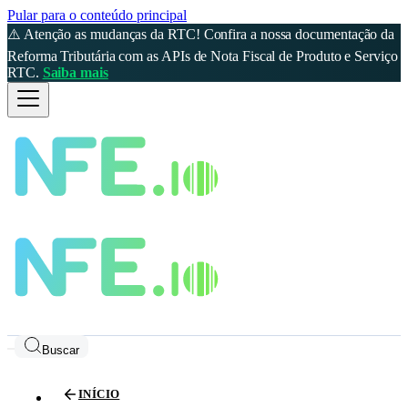
Pular para o conteúdo principal
⚠️ Atenção as mudanças da RTC! Confira a nossa documentação da
Reforma Tributária com as APIs de Nota Fiscal de Produto e Serviço
RTC.
Saiba mais
Buscar
INÍCIO