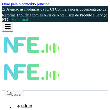
Pular para o conteúdo principal
⚠️ Atenção as mudanças da RTC! Confira a nossa documentação da
Reforma Tributária com as APIs de Nota Fiscal de Produto e Serviço
RTC.
Saiba mais
Buscar
INÍCIO