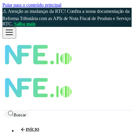
Pular para o conteúdo principal
⚠️ Atenção as mudanças da RTC! Confira a nossa documentação da
Reforma Tributária com as APIs de Nota Fiscal de Produto e Serviço
RTC.
Saiba mais
Buscar
INÍCIO