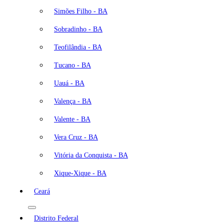
Simões Filho - BA
Sobradinho - BA
Teofilândia - BA
Tucano - BA
Uauá - BA
Valença - BA
Valente - BA
Vera Cruz - BA
Vitória da Conquista - BA
Xique-Xique - BA
Ceará
Distrito Federal