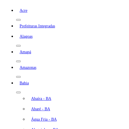
Acre
Prefeituras Integradas
Alagoas
Amapá
Amazonas
Bahia
Abaíra - BA
Abaré - BA
Água Fria - BA