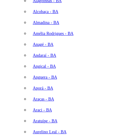
Alagoinhas - BA
Alcobaça - BA
Almadina - BA
Amélia Rodrigues - BA
Anagé - BA
Andaraí - BA
Angical - BA
Anguera - BA
Aporá - BA
Araças - BA
Araci - BA
Aratuípe - BA
Aurelino Leal - BA