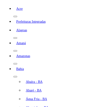
Acre
Prefeituras Integradas
Alagoas
Amapá
Amazonas
Bahia
Abaíra - BA
Abaré - BA
Água Fria - BA