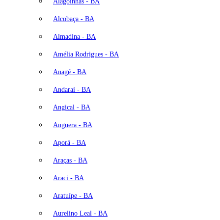
Alagoinhas - BA
Alcobaça - BA
Almadina - BA
Amélia Rodrigues - BA
Anagé - BA
Andaraí - BA
Angical - BA
Anguera - BA
Aporá - BA
Araças - BA
Araci - BA
Aratuípe - BA
Aurelino Leal - BA