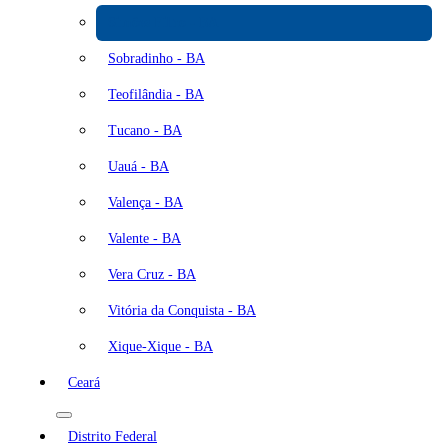
Simões Filho - BA
Sobradinho - BA
Teofilândia - BA
Tucano - BA
Uauá - BA
Valença - BA
Valente - BA
Vera Cruz - BA
Vitória da Conquista - BA
Xique-Xique - BA
Ceará
Distrito Federal