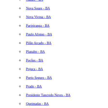
Nova Soure - BA
Nova Viçosa - BA
Paripiranga - BA
Paulo Afonso - BA
Pilão Arcado - BA
Planalto - BA
Poções - BA
Pojuca - BA
Porto Seguro - BA
Prado - BA
Presidente Tancredo Neves - BA
Queimadas - BA