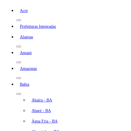
Acre
Prefeituras Integradas
Alagoas
Amapá
Amazonas
Bahia
Abaíra - BA
Abaré - BA
Água Fria - BA