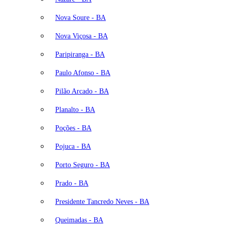
Nova Soure - BA
Nova Viçosa - BA
Paripiranga - BA
Paulo Afonso - BA
Pilão Arcado - BA
Planalto - BA
Poções - BA
Pojuca - BA
Porto Seguro - BA
Prado - BA
Presidente Tancredo Neves - BA
Queimadas - BA