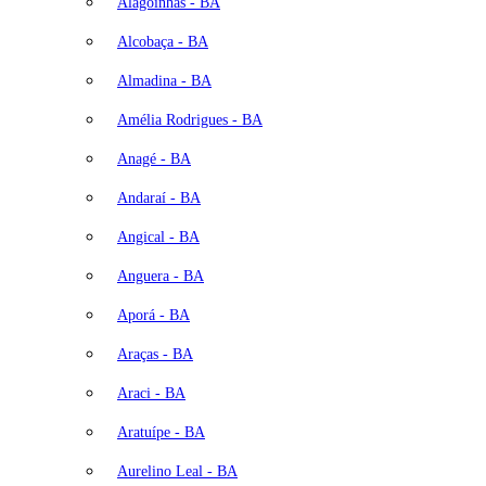
Alagoinhas - BA
Alcobaça - BA
Almadina - BA
Amélia Rodrigues - BA
Anagé - BA
Andaraí - BA
Angical - BA
Anguera - BA
Aporá - BA
Araças - BA
Araci - BA
Aratuípe - BA
Aurelino Leal - BA