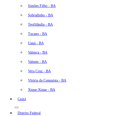
Simões Filho - BA
Sobradinho - BA
Teofilândia - BA
Tucano - BA
Uauá - BA
Valença - BA
Valente - BA
Vera Cruz - BA
Vitória da Conquista - BA
Xique-Xique - BA
Ceará
Distrito Federal