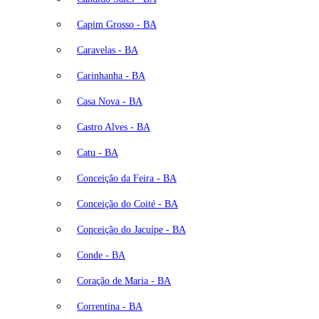
Capim Grosso - BA
Caravelas - BA
Carinhanha - BA
Casa Nova - BA
Castro Alves - BA
Catu - BA
Conceição da Feira - BA
Conceição do Coité - BA
Conceição do Jacuípe - BA
Conde - BA
Coração de Maria - BA
Correntina - BA