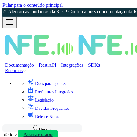
Pular para o conteúdo principal
⚠️ Atenção as mudanças da RTC! Confira a nossa documentação da Re
Documentação
Rest API
Integrações
SDKs
Recursos
Docs para agentes
Prefeituras Integradas
Legislação
Dúvidas Frequentes
Release Notes
Buscar
nfe.io
Acessar o app