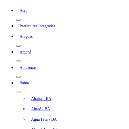
Acre
Prefeituras Integradas
Alagoas
Amapá
Amazonas
Bahia
Abaíra - BA
Abaré - BA
Água Fria - BA