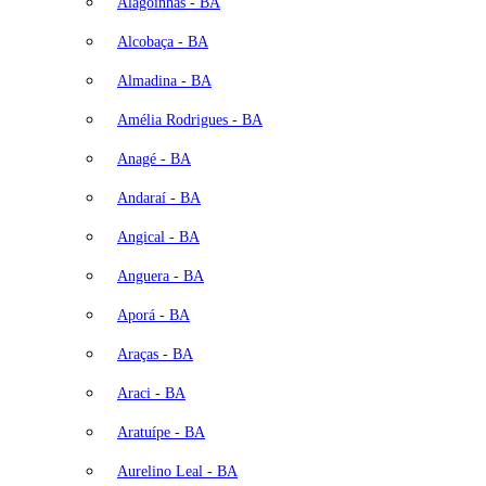
Alagoinhas - BA
Alcobaça - BA
Almadina - BA
Amélia Rodrigues - BA
Anagé - BA
Andaraí - BA
Angical - BA
Anguera - BA
Aporá - BA
Araças - BA
Araci - BA
Aratuípe - BA
Aurelino Leal - BA