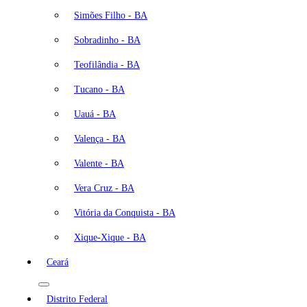
Simões Filho - BA
Sobradinho - BA
Teofilândia - BA
Tucano - BA
Uauá - BA
Valença - BA
Valente - BA
Vera Cruz - BA
Vitória da Conquista - BA
Xique-Xique - BA
Ceará
Distrito Federal