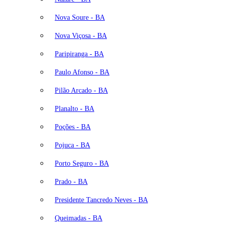
Nova Soure - BA
Nova Viçosa - BA
Paripiranga - BA
Paulo Afonso - BA
Pilão Arcado - BA
Planalto - BA
Poções - BA
Pojuca - BA
Porto Seguro - BA
Prado - BA
Presidente Tancredo Neves - BA
Queimadas - BA