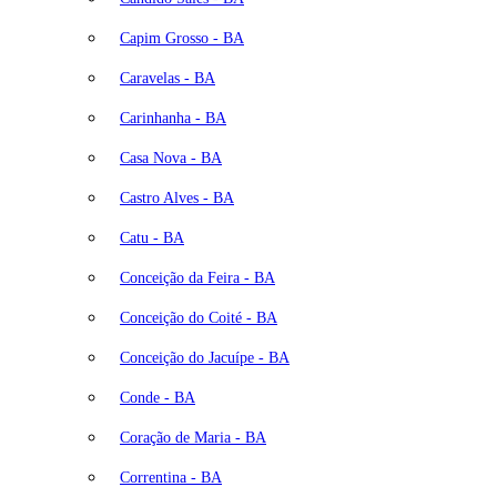
Capim Grosso - BA
Caravelas - BA
Carinhanha - BA
Casa Nova - BA
Castro Alves - BA
Catu - BA
Conceição da Feira - BA
Conceição do Coité - BA
Conceição do Jacuípe - BA
Conde - BA
Coração de Maria - BA
Correntina - BA