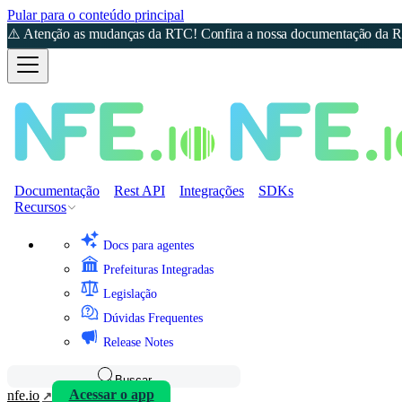
Pular para o conteúdo principal
⚠️ Atenção as mudanças da RTC! Confira a nossa documentação da Re
Documentação
Rest API
Integrações
SDKs
Recursos
Docs para agentes
Prefeituras Integradas
Legislação
Dúvidas Frequentes
Release Notes
Buscar
nfe.io
Acessar o app