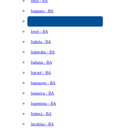
Ipirá - BA
Iraquara - BA
Irará - BA
Irecê - BA
Itabela - BA
Itaberaba - BA
Itabuna - BA
Itacaré - BA
Itamaraju - BA
Itaparica - BA
Itapetinga - BA
Ituberá - BA
Jacobina - BA