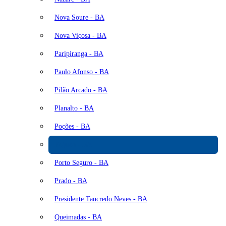
Nova Soure - BA
Nova Viçosa - BA
Paripiranga - BA
Paulo Afonso - BA
Pilão Arcado - BA
Planalto - BA
Poções - BA
Pojuca - BA
Porto Seguro - BA
Prado - BA
Presidente Tancredo Neves - BA
Queimadas - BA