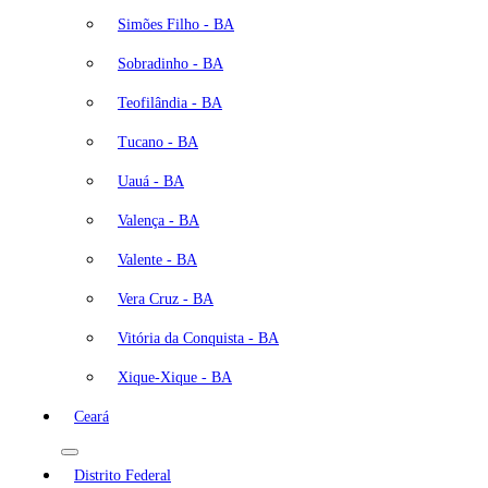
Simões Filho - BA
Sobradinho - BA
Teofilândia - BA
Tucano - BA
Uauá - BA
Valença - BA
Valente - BA
Vera Cruz - BA
Vitória da Conquista - BA
Xique-Xique - BA
Ceará
Distrito Federal