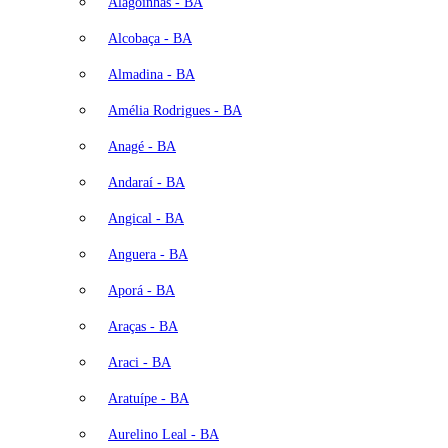
Alagoinhas - BA
Alcobaça - BA
Almadina - BA
Amélia Rodrigues - BA
Anagé - BA
Andaraí - BA
Angical - BA
Anguera - BA
Aporá - BA
Araças - BA
Araci - BA
Aratuípe - BA
Aurelino Leal - BA