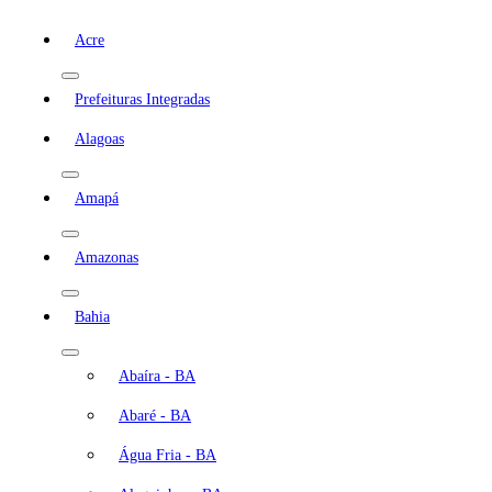
Acre
Prefeituras Integradas
Alagoas
Amapá
Amazonas
Bahia
Abaíra - BA
Abaré - BA
Água Fria - BA