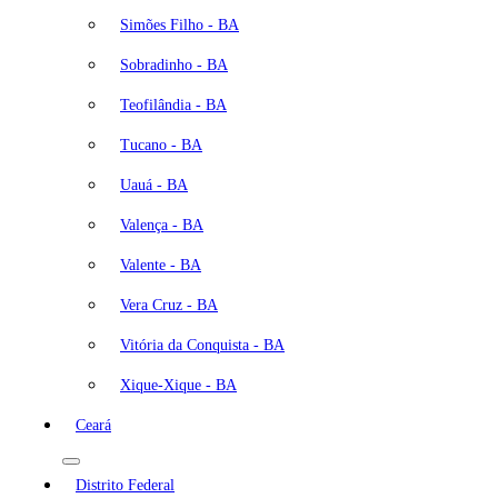
Simões Filho - BA
Sobradinho - BA
Teofilândia - BA
Tucano - BA
Uauá - BA
Valença - BA
Valente - BA
Vera Cruz - BA
Vitória da Conquista - BA
Xique-Xique - BA
Ceará
Distrito Federal