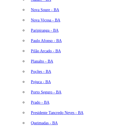
Nova Soure - BA
Nova Viçosa - BA
Paripiranga - BA
Paulo Afonso - BA
Pilão Arcado - BA
Planalto - BA
Poções - BA
Pojuca - BA
Porto Seguro - BA
Prado - BA
Presidente Tancredo Neves - BA
Queimadas - BA