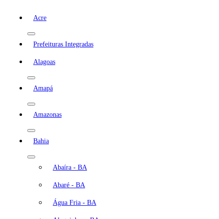
Acre
Prefeituras Integradas
Alagoas
Amapá
Amazonas
Bahia
Abaíra - BA
Abaré - BA
Água Fria - BA