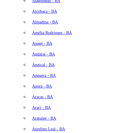
Alagoinhas - BA
Alcobaça - BA
Almadina - BA
Amélia Rodrigues - BA
Anagé - BA
Andaraí - BA
Angical - BA
Anguera - BA
Aporá - BA
Araças - BA
Araci - BA
Aratuípe - BA
Aurelino Leal - BA