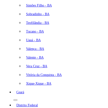
Simões Filho - BA
Sobradinho - BA
Teofilândia - BA
Tucano - BA
Uauá - BA
Valença - BA
Valente - BA
Vera Cruz - BA
Vitória da Conquista - BA
Xique-Xique - BA
Ceará
Distrito Federal