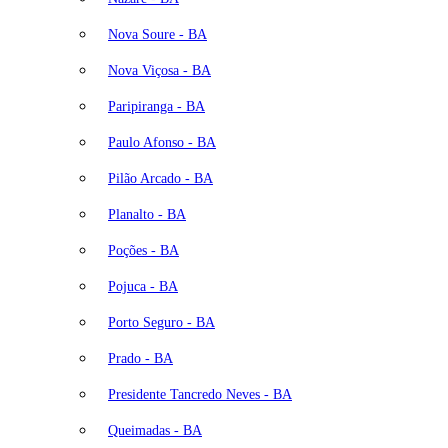
Nova Soure - BA
Nova Viçosa - BA
Paripiranga - BA
Paulo Afonso - BA
Pilão Arcado - BA
Planalto - BA
Poções - BA
Pojuca - BA
Porto Seguro - BA
Prado - BA
Presidente Tancredo Neves - BA
Queimadas - BA