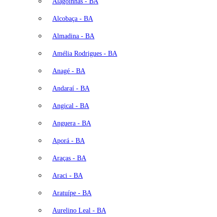
Alagoinhas - BA
Alcobaça - BA
Almadina - BA
Amélia Rodrigues - BA
Anagé - BA
Andaraí - BA
Angical - BA
Anguera - BA
Aporá - BA
Araças - BA
Araci - BA
Aratuípe - BA
Aurelino Leal - BA