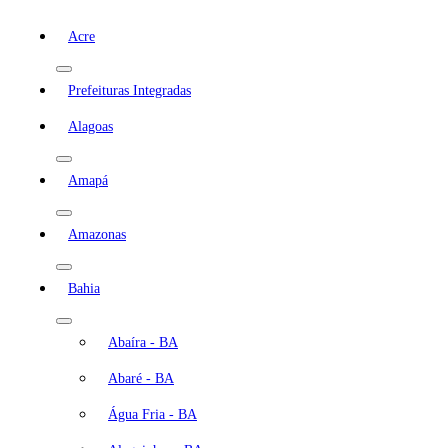
Acre
Prefeituras Integradas
Alagoas
Amapá
Amazonas
Bahia
Abaíra - BA
Abaré - BA
Água Fria - BA