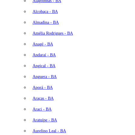
Alagoinhas - BA
Alcobaça - BA
Almadina - BA
Amélia Rodrigues - BA
Anagé - BA
Andaraí - BA
Angical - BA
Anguera - BA
Aporá - BA
Araças - BA
Araci - BA
Aratuípe - BA
Aurelino Leal - BA