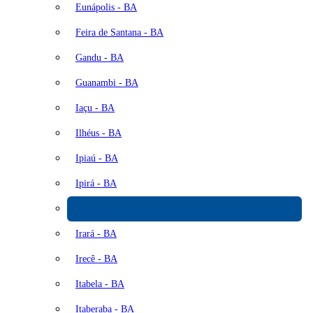
Eunápolis - BA
Feira de Santana - BA
Gandu - BA
Guanambi - BA
Iaçu - BA
Ilhéus - BA
Ipiaú - BA
Ipirá - BA
Iraquara - BA
Irará - BA
Irecê - BA
Itabela - BA
Itaberaba - BA