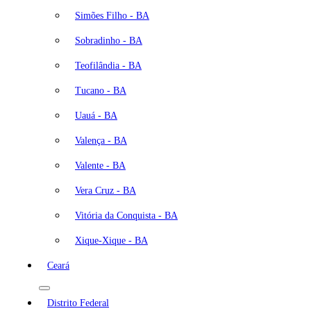
Simões Filho - BA
Sobradinho - BA
Teofilândia - BA
Tucano - BA
Uauá - BA
Valença - BA
Valente - BA
Vera Cruz - BA
Vitória da Conquista - BA
Xique-Xique - BA
Ceará
Distrito Federal