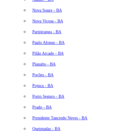
Nova Soure - BA
Nova Viçosa - BA
Paripiranga - BA
Paulo Afonso - BA
Pilão Arcado - BA
Planalto - BA
Poções - BA
Pojuca - BA
Porto Seguro - BA
Prado - BA
Presidente Tancredo Neves - BA
Queimadas - BA