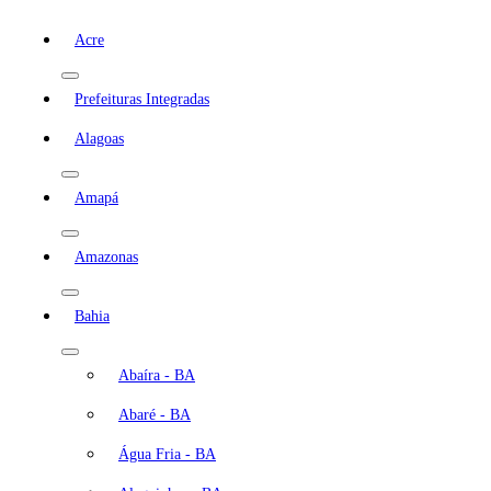
Acre
Prefeituras Integradas
Alagoas
Amapá
Amazonas
Bahia
Abaíra - BA
Abaré - BA
Água Fria - BA