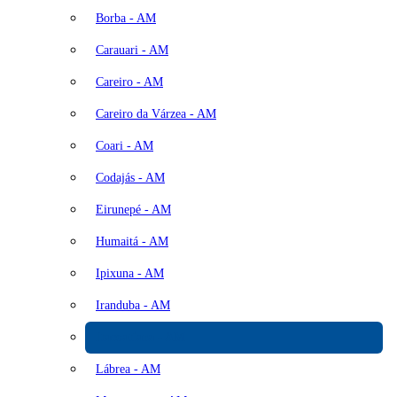
Borba - AM
Carauari - AM
Careiro - AM
Careiro da Várzea - AM
Coari - AM
Codajás - AM
Eirunepé - AM
Humaitá - AM
Ipixuna - AM
Iranduba - AM
Itacoatiara - AM
Lábrea - AM