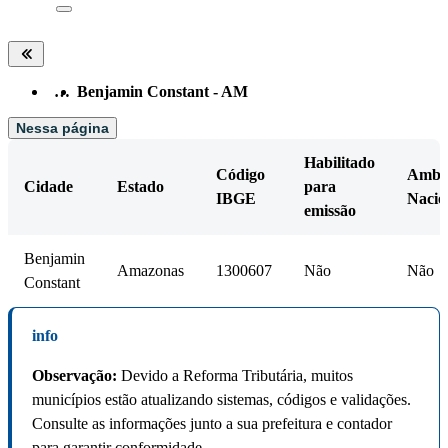
…
Benjamin Constant - AM
Nessa página
Habilitado
Código
Amb.
Cidade
Estado
para
IBGE
Nacio
emissão
Benjamin
Amazonas
1300607
Não
Não
Constant
info
Observação:
Devido a Reforma Tributária, muitos
municípios estão atualizando sistemas, códigos e validações.
Consulte as informações junto a sua prefeitura e contador
para garantir conformidade.