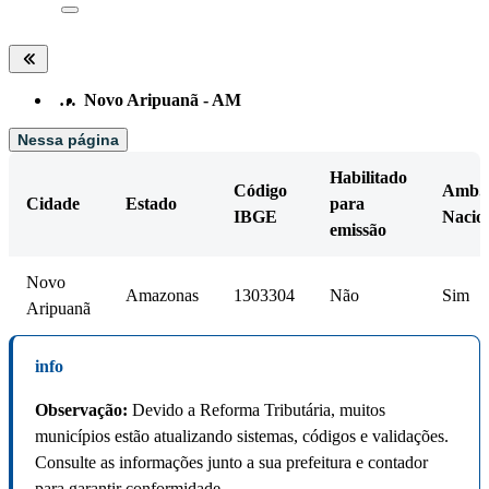
…
Novo Aripuanã - AM
Nessa página
Habilitado
Código
Amb.
Cidade
Estado
para
IBGE
Nacio
emissão
Novo
Amazonas
1303304
Não
Sim
Aripuanã
info
Observação:
Devido a Reforma Tributária, muitos
municípios estão atualizando sistemas, códigos e validações.
Consulte as informações junto a sua prefeitura e contador
para garantir conformidade.