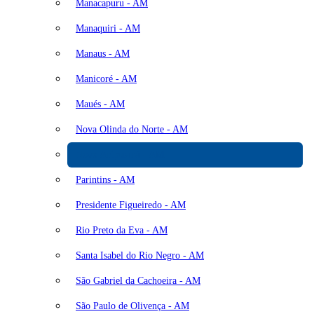
Manacapuru - AM
Manaquiri - AM
Manaus - AM
Manicoré - AM
Maués - AM
Nova Olinda do Norte - AM
Novo Aripuanã - AM
Parintins - AM
Presidente Figueiredo - AM
Rio Preto da Eva - AM
Santa Isabel do Rio Negro - AM
São Gabriel da Cachoeira - AM
São Paulo de Olivença - AM