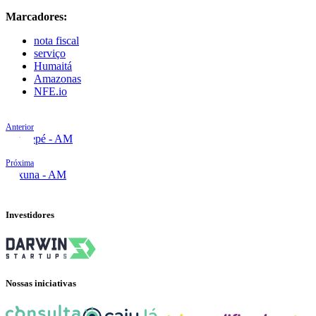
Marcadores:
nota fiscal
serviço
Humaitá
Amazonas
NFE.io
Anterior
Eirunepé - AM
Próxima
Ipixuna - AM
Investidores
Nossas iniciativas