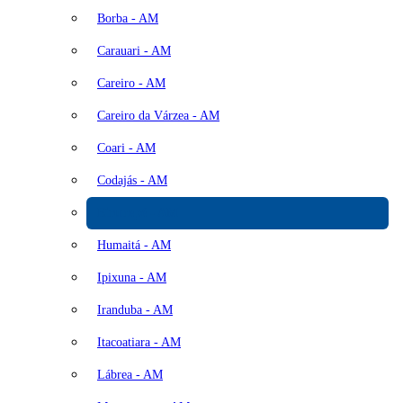
Borba - AM
Carauari - AM
Careiro - AM
Careiro da Várzea - AM
Coari - AM
Codajás - AM
Eirunepé - AM
Humaitá - AM
Ipixuna - AM
Iranduba - AM
Itacoatiara - AM
Lábrea - AM