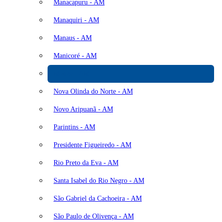
Manacapuru - AM
Manaquiri - AM
Manaus - AM
Manicoré - AM
Maués - AM
Nova Olinda do Norte - AM
Novo Aripuanã - AM
Parintins - AM
Presidente Figueiredo - AM
Rio Preto da Eva - AM
Santa Isabel do Rio Negro - AM
São Gabriel da Cachoeira - AM
São Paulo de Olivença - AM