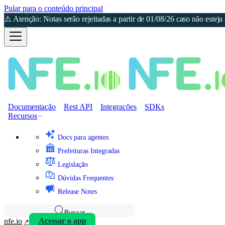
Pular para o conteúdo principal
⚠️ Atenção: Notas serão rejeitadas a partir de 01/08/26 caso não est
Documentação
Rest API
Integrações
SDKs
Recursos
Docs para agentes
Prefeituras Integradas
Legislação
Dúvidas Frequentes
Release Notes
Buscar
nfe.io
Acessar o app