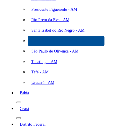
Presidente Figueiredo - AM
Rio Preto da Eva - AM
Santa Isabel do Rio Negro - AM
São Gabriel da Cachoeira - AM
São Paulo de Olivença - AM
Tabatinga - AM
Tefé - AM
Urucará - AM
Bahia
Ceará
Distrito Federal