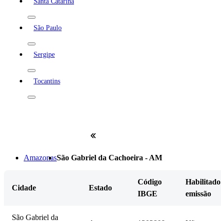
Santa Catarina
São Paulo
Sergipe
Tocantins
Amazonas
São Gabriel da Cachoeira - AM
Código
Habilitado
Cidade
Estado
IBGE
emissão
São Gabriel da