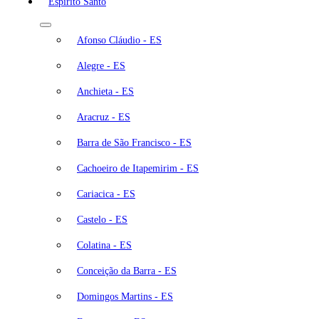
Espírito Santo
Afonso Cláudio - ES
Alegre - ES
Anchieta - ES
Aracruz - ES
Barra de São Francisco - ES
Cachoeiro de Itapemirim - ES
Cariacica - ES
Castelo - ES
Colatina - ES
Conceição da Barra - ES
Domingos Martins - ES