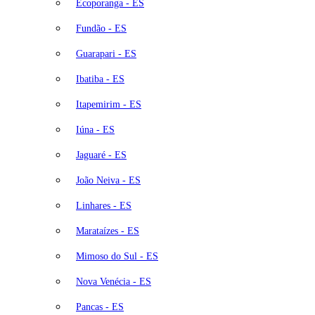
Ecoporanga - ES
Fundão - ES
Guarapari - ES
Ibatiba - ES
Itapemirim - ES
Iúna - ES
Jaguaré - ES
João Neiva - ES
Linhares - ES
Marataízes - ES
Mimoso do Sul - ES
Nova Venécia - ES
Pancas - ES