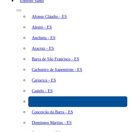
Espírito Santo
Afonso Cláudio - ES
Alegre - ES
Anchieta - ES
Aracruz - ES
Barra de São Francisco - ES
Cachoeiro de Itapemirim - ES
Cariacica - ES
Castelo - ES
Colatina - ES
Conceição da Barra - ES
Domingos Martins - ES