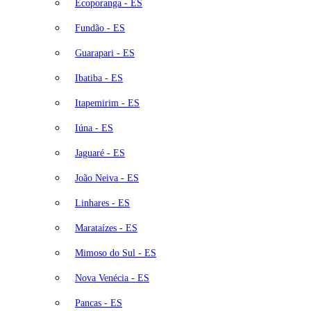
Ecoporanga - ES
Fundão - ES
Guarapari - ES
Ibatiba - ES
Itapemirim - ES
Iúna - ES
Jaguaré - ES
João Neiva - ES
Linhares - ES
Marataízes - ES
Mimoso do Sul - ES
Nova Venécia - ES
Pancas - ES