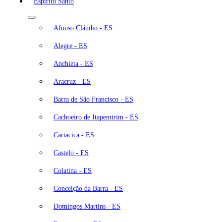
Espírito Santo
Afonso Cláudio - ES
Alegre - ES
Anchieta - ES
Aracruz - ES
Barra de São Francisco - ES
Cachoeiro de Itapemirim - ES
Cariacica - ES
Castelo - ES
Colatina - ES
Conceição da Barra - ES
Domingos Martins - ES