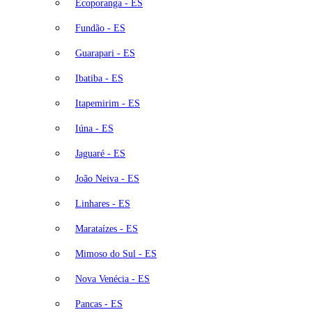
Ecoporanga - ES
Fundão - ES
Guarapari - ES
Ibatiba - ES
Itapemirim - ES
Iúna - ES
Jaguaré - ES
João Neiva - ES
Linhares - ES
Marataízes - ES
Mimoso do Sul - ES
Nova Venécia - ES
Pancas - ES