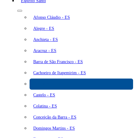
Espírito Santo
Afonso Cláudio - ES
Alegre - ES
Anchieta - ES
Aracruz - ES
Barra de São Francisco - ES
Cachoeiro de Itapemirim - ES
Cariacica - ES
Castelo - ES
Colatina - ES
Conceição da Barra - ES
Domingos Martins - ES