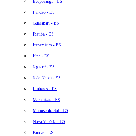
Ecoporanga - ES
Fundão - ES
Guarapari - ES
Ibatiba - ES
Itapemirim - ES
Iúna - ES
Jaguaré - ES
João Neiva - ES
Linhares - ES
Marataízes - ES
Mimoso do Sul - ES
Nova Venécia - ES
Pancas - ES