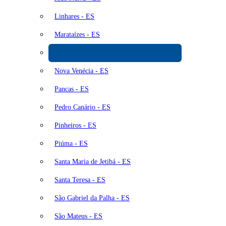
Linhares - ES
Marataízes - ES
Mimoso do Sul - ES
Nova Venécia - ES
Pancas - ES
Pedro Canário - ES
Pinheiros - ES
Piúma - ES
Santa Maria de Jetibá - ES
Santa Teresa - ES
São Gabriel da Palha - ES
São Mateus - ES