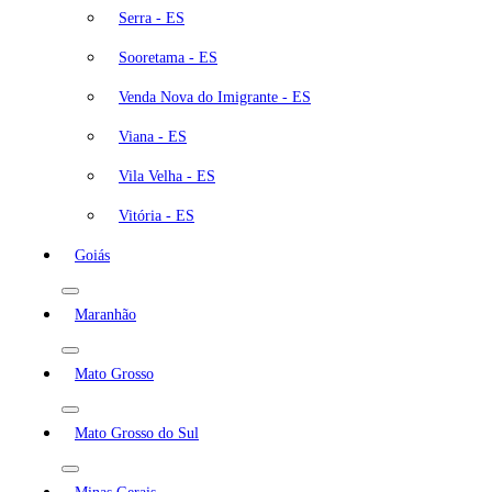
Serra - ES
Sooretama - ES
Venda Nova do Imigrante - ES
Viana - ES
Vila Velha - ES
Vitória - ES
Goiás
Maranhão
Mato Grosso
Mato Grosso do Sul