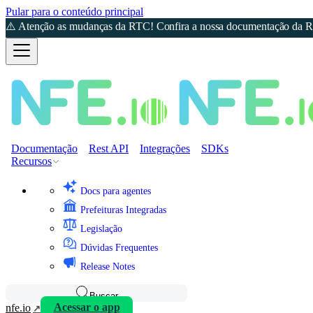
Pular para o conteúdo principal
⚠️ Atenção as mudanças da RTC! Confira a nossa documentação da Re
Documentação
Rest API
Integrações
SDKs
Recursos
Docs para agentes
Prefeituras Integradas
Legislação
Dúvidas Frequentes
Release Notes
Buscar
nfe.io
Acessar o app