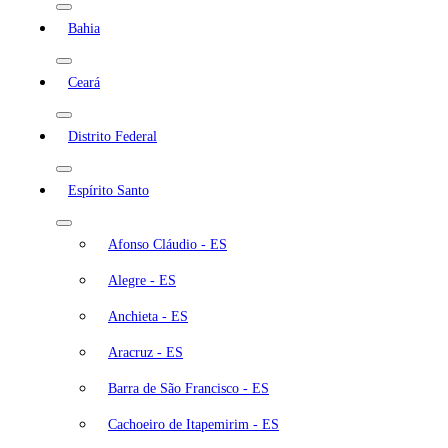
Bahia
Ceará
Distrito Federal
Espírito Santo
Afonso Cláudio - ES
Alegre - ES
Anchieta - ES
Aracruz - ES
Barra de São Francisco - ES
Cachoeiro de Itapemirim - ES