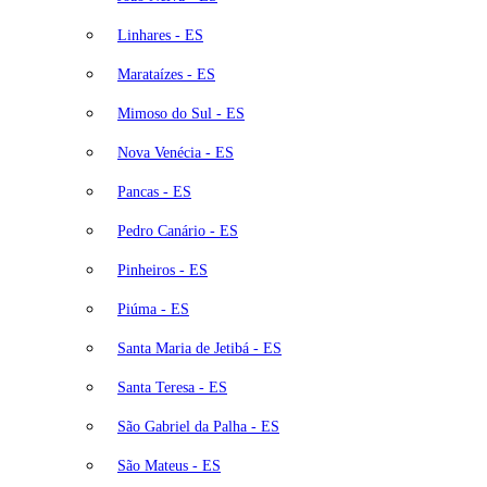
Linhares - ES
Marataízes - ES
Mimoso do Sul - ES
Nova Venécia - ES
Pancas - ES
Pedro Canário - ES
Pinheiros - ES
Piúma - ES
Santa Maria de Jetibá - ES
Santa Teresa - ES
São Gabriel da Palha - ES
São Mateus - ES