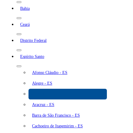
Bahia
Ceará
Distrito Federal
Espírito Santo
Afonso Cláudio - ES
Alegre - ES
Anchieta - ES
Aracruz - ES
Barra de São Francisco - ES
Cachoeiro de Itapemirim - ES