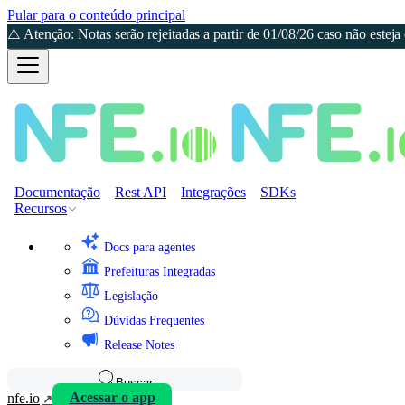
Pular para o conteúdo principal
⚠️ Atenção: Notas serão rejeitadas a partir de 01/08/26 caso não est
Documentação
Rest API
Integrações
SDKs
Recursos
Docs para agentes
Prefeituras Integradas
Legislação
Dúvidas Frequentes
Release Notes
Buscar
nfe.io
Acessar o app