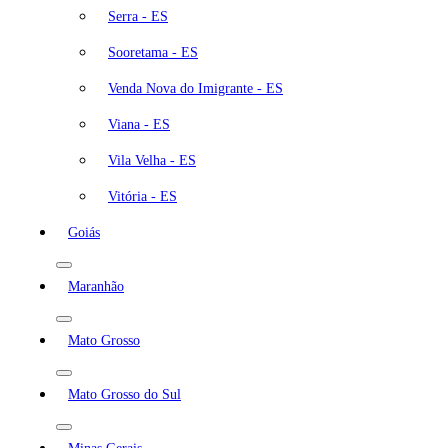
Serra - ES
Sooretama - ES
Venda Nova do Imigrante - ES
Viana - ES
Vila Velha - ES
Vitória - ES
Goiás
Maranhão
Mato Grosso
Mato Grosso do Sul