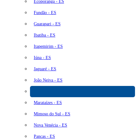
Ecoporanga - ES
Fundão - ES
Guarapari - ES
Ibatiba - ES
Itapemirim - ES
Iúna - ES
Jaguaré - ES
João Neiva - ES
Linhares - ES
Marataízes - ES
Mimoso do Sul - ES
Nova Venécia - ES
Pancas - ES