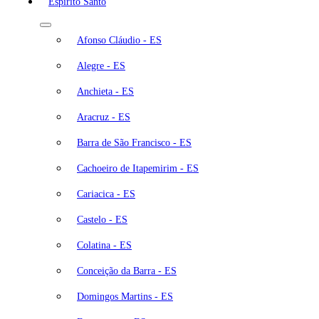
Espírito Santo
Afonso Cláudio - ES
Alegre - ES
Anchieta - ES
Aracruz - ES
Barra de São Francisco - ES
Cachoeiro de Itapemirim - ES
Cariacica - ES
Castelo - ES
Colatina - ES
Conceição da Barra - ES
Domingos Martins - ES