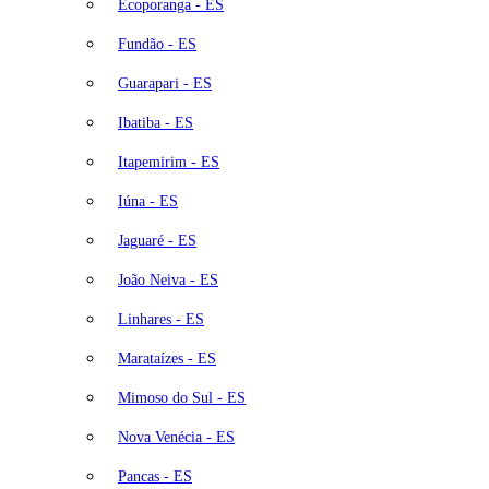
Ecoporanga - ES
Fundão - ES
Guarapari - ES
Ibatiba - ES
Itapemirim - ES
Iúna - ES
Jaguaré - ES
João Neiva - ES
Linhares - ES
Marataízes - ES
Mimoso do Sul - ES
Nova Venécia - ES
Pancas - ES