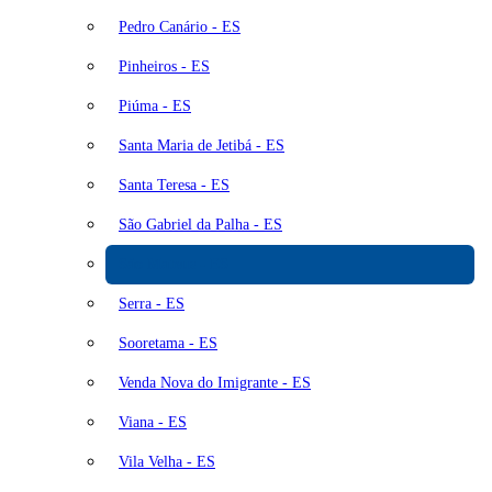
Pedro Canário - ES
Pinheiros - ES
Piúma - ES
Santa Maria de Jetibá - ES
Santa Teresa - ES
São Gabriel da Palha - ES
São Mateus - ES
Serra - ES
Sooretama - ES
Venda Nova do Imigrante - ES
Viana - ES
Vila Velha - ES