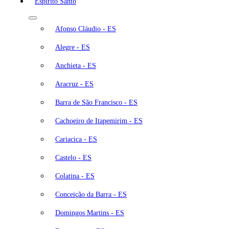
Espírito Santo
Afonso Cláudio - ES
Alegre - ES
Anchieta - ES
Aracruz - ES
Barra de São Francisco - ES
Cachoeiro de Itapemirim - ES
Cariacica - ES
Castelo - ES
Colatina - ES
Conceição da Barra - ES
Domingos Martins - ES