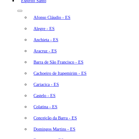
Espírito Santo
Afonso Cláudio - ES
Alegre - ES
Anchieta - ES
Aracruz - ES
Barra de São Francisco - ES
Cachoeiro de Itapemirim - ES
Cariacica - ES
Castelo - ES
Colatina - ES
Conceição da Barra - ES
Domingos Martins - ES