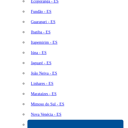
Ecoporanga - ES
Fundão - ES
Guarapari - ES
Ibatiba - ES
Itapemirim - ES
Iúna - ES
Jaguaré - ES
João Neiva - ES
Linhares - ES
Marataízes - ES
Mimoso do Sul - ES
Nova Venécia - ES
Pancas - ES