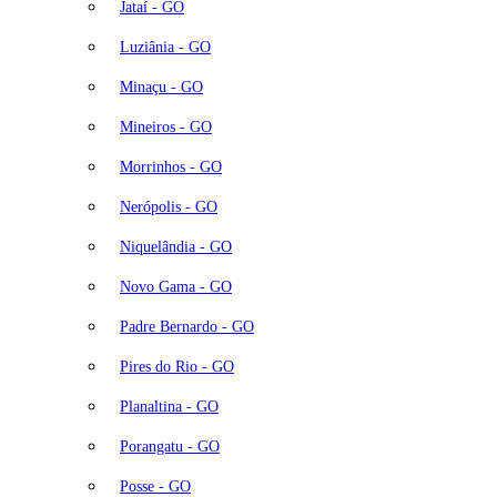
Jataí - GO
Luziânia - GO
Minaçu - GO
Mineiros - GO
Morrinhos - GO
Nerópolis - GO
Niquelândia - GO
Novo Gama - GO
Padre Bernardo - GO
Pires do Rio - GO
Planaltina - GO
Porangatu - GO
Posse - GO