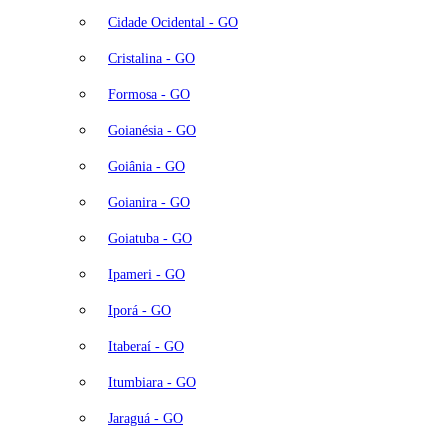
Cidade Ocidental - GO
Cristalina - GO
Formosa - GO
Goianésia - GO
Goiânia - GO
Goianira - GO
Goiatuba - GO
Ipameri - GO
Iporá - GO
Itaberaí - GO
Itumbiara - GO
Jaraguá - GO