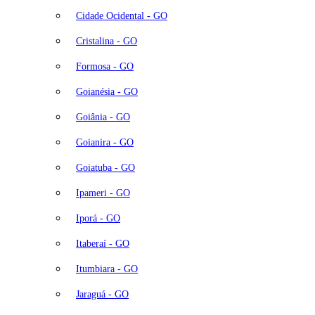
Cidade Ocidental - GO
Cristalina - GO
Formosa - GO
Goianésia - GO
Goiânia - GO
Goianira - GO
Goiatuba - GO
Ipameri - GO
Iporá - GO
Itaberaí - GO
Itumbiara - GO
Jaraguá - GO