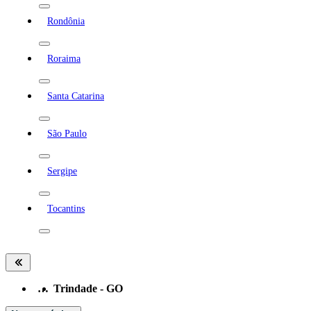
Rondônia
Roraima
Santa Catarina
São Paulo
Sergipe
Tocantins
…
Trindade - GO