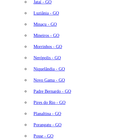
Jataí - GO
Luziânia - GO
Minaçu - GO
Mineiros - GO
Morrinhos - GO
Nerópolis - GO
Niquelândia - GO
Novo Gama - GO
Padre Bernardo - GO
Pires do Rio - GO
Planaltina - GO
Porangatu - GO
Posse - GO